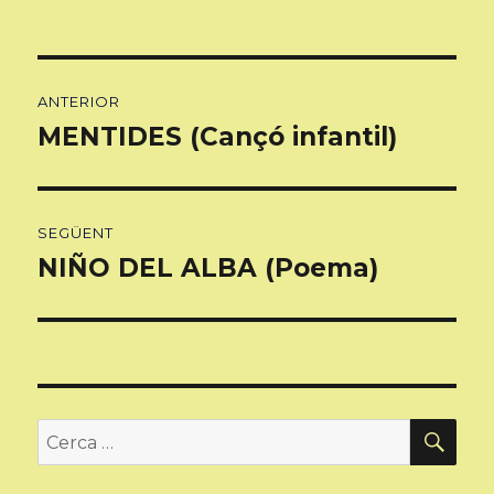
Navegació
ANTERIOR
d'entrades
MENTIDES (Cançó infantil)
Entrada
anterior:
SEGÜENT
NIÑO DEL ALBA (Poema)
Entrada
següent:
CER
Cerca: