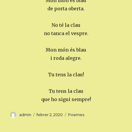
Mon món és blau
de porta oberta.
No té la clau
no tanca el vespre.
Mon món és blau
i roda alegre.
Tu tens la clau!
Tu tens la clau
que ho sigui sempre!
Autor
Publicat
Categories
admin
febrer 2, 2020
Poemes
el