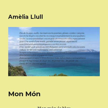
Amèlia Llull
Mon Món