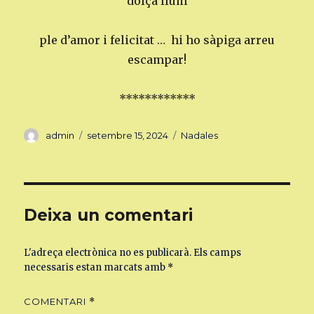
dolça llum
ple d’amor i felicitat … hi ho sàpiga arreu
escampar!
************
Autor
Publicat
Categories
admin
setembre 15, 2024
Nadales
el
Deixa un comentari
L'adreça electrònica no es publicarà.
Els camps
necessaris estan marcats amb
*
COMENTARI
*