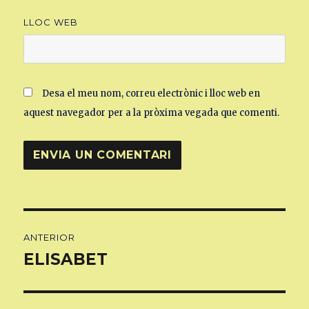
LLOC WEB
Desa el meu nom, correu electrònic i lloc web en
aquest navegador per a la pròxima vegada que comenti.
Navegació
ANTERIOR
d'entrades
ELISABET
Entrada
anterior: