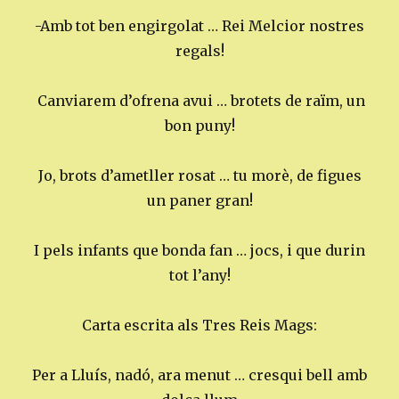
-Amb tot ben engirgolat … Rei Melcior nostres
regals!
Canviarem d’ofrena avui … brotets de raïm, un
bon puny!
Jo, brots d’ametller rosat … tu morè, de figues
un paner gran!
I pels infants que bonda fan … jocs, i que durin
tot l’any!
Carta escrita als Tres Reis Mags:
Per a Lluís, nadó, ara menut … cresqui bell amb