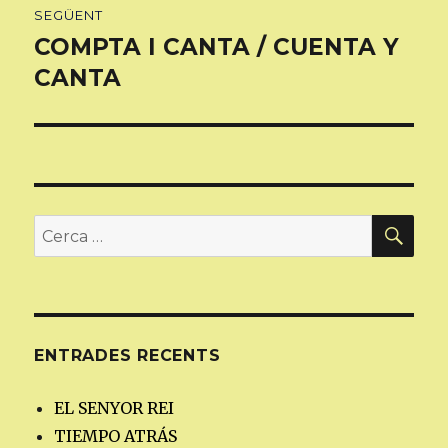
SEGÜENT
COMPTA I CANTA / CUENTA Y
Entrada
següent:
CANTA
CER
Cerca:
ENTRADES RECENTS
EL SENYOR REI
TIEMPO ATRÁS