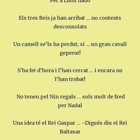
Per a Lluís nadó
Els tres Reis ja han arribat … no contents
desconsolats
Un camell se’ls ha perdut, sí … un gran cavall
geperut!
S’ha fet d’hora i l’han cercat … i encara no
l’han trobat!
No tenen pel Nin regals … sols molt de fred
per Nadal
Una idea té el Rei Gaspar … –Digués diu el Rei
Baltasar