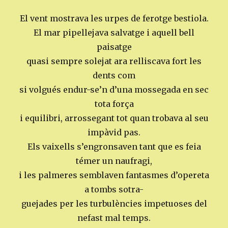
El vent mostrava les urpes de ferotge bestiola.
El mar pipellejava salvatge i aquell bell
paisatge
quasi sempre solejat ara relliscava fort les
dents com
si volgués endur-se’n d’una mossegada en sec
tota força
i equilibri, arrossegant tot quan trobava al seu
impàvid pas.
Els vaixells s’engronsaven tant que es feia
témer un naufragi,
i les palmeres semblaven fantasmes d’opereta
a tombs sotra-
guejades per les turbulències impetuoses del
nefast mal temps.