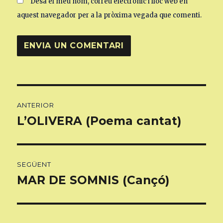
Desa el meu nom, correu electrònic i lloc web en
aquest navegador per a la pròxima vegada que comenti.
Navegació
ANTERIOR
d'entrades
L’OLIVERA (Poema cantat)
Entrada
anterior:
SEGÜENT
MAR DE SOMNIS (Cançó)
Entrada
següent: