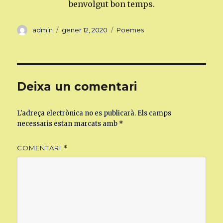
benvolgut bon temps.
Autor
Publicat
Categories
admin
gener 12, 2020
Poemes
el
Deixa un comentari
L'adreça electrònica no es publicarà.
Els camps
necessaris estan marcats amb
*
COMENTARI
*