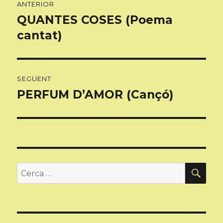
ANTERIOR
d'entrades
QUANTES COSES (Poema
Entrada
anterior:
cantat)
SEGÜENT
PERFUM D’AMOR (Cançó)
Entrada
següent:
CER
Cerca: