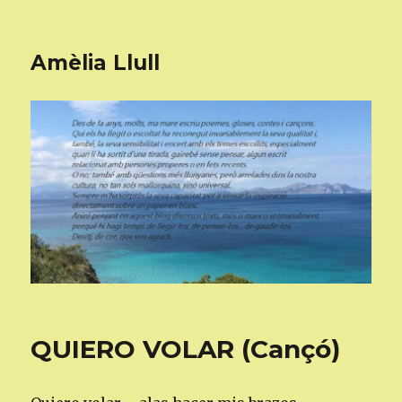
Amèlia Llull
QUIERO VOLAR (Cançó)