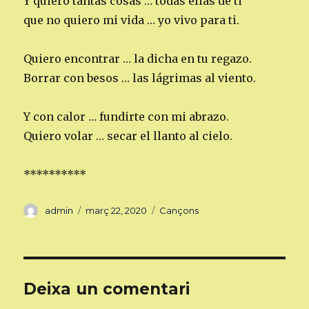
Y quiero tantas cosas … todas ellas de ti
que no quiero mi vida … yo vivo para ti.
Quiero encontrar … la dicha en tu regazo.
Borrar con besos … las lágrimas al viento.
Y con calor … fundirte con mi abrazo.
Quiero volar … secar el llanto al cielo.
**********
Autor
Publicat
Categories
admin
març 22, 2020
Cançons
el
Deixa un comentari