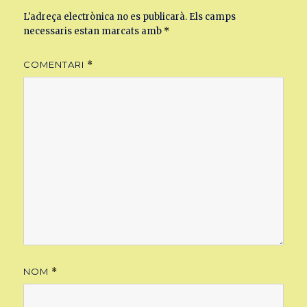
L'adreça electrònica no es publicarà.
Els camps
necessaris estan marcats amb
*
COMENTARI
*
NOM
*