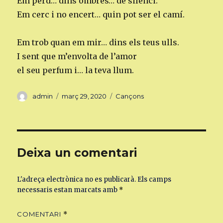
Em perd… dins ombres… de silenci.
Em cerc i no encert… quin pot ser el camí.
Em trob quan em mir… dins els teus ulls.
I sent que m’envolta de l’amor
el seu perfum i… la teva llum.
Autor
Publicat
Categories
admin
març 29, 2020
Cançons
el
Deixa un comentari
L'adreça electrònica no es publicarà.
Els camps
necessaris estan marcats amb
*
COMENTARI
*