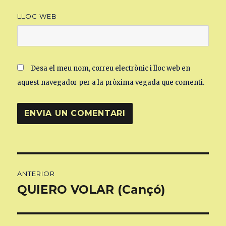
LLOC WEB
Desa el meu nom, correu electrònic i lloc web en
aquest navegador per a la pròxima vegada que comenti.
Navegació
ANTERIOR
d'entrades
QUIERO VOLAR (Cançó)
Entrada
anterior: