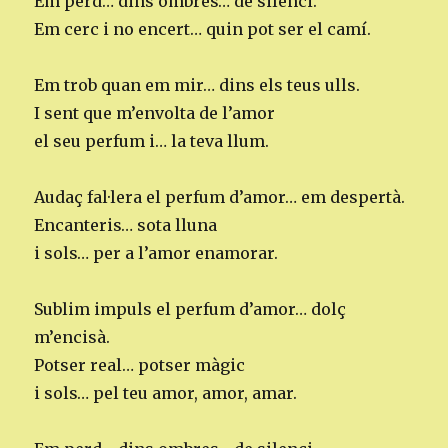
Em perd… dins ombres… de silenci.
Em cerc i no encert… quin pot ser el camí.
Em trob quan em mir… dins els teus ulls.
I sent que m’envolta de l’amor
el seu perfum i… la teva llum.
Audaç fal·lera el perfum d’amor… em despertà.
Encanteris… sota lluna
i sols… per a l’amor enamorar.
Sublim impuls el perfum d’amor… dolç
m’encisà.
Potser real… potser màgic
i sols… pel teu amor, amor, amar.