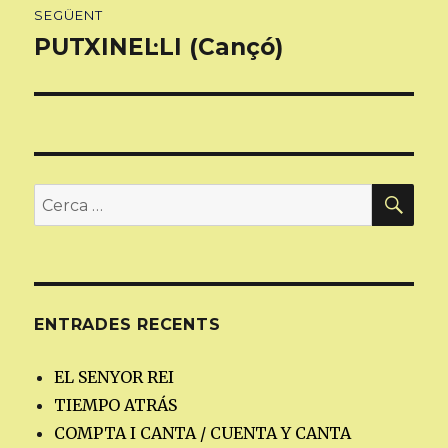
SEGÜENT
PUTXINEL·LI (Cançó)
Entrada
següent:
CER
Cerca:
ENTRADES RECENTS
EL SENYOR REI
TIEMPO ATRÁS
COMPTA I CANTA / CUENTA Y CANTA