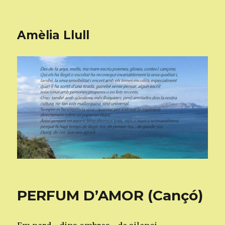
Amèlia Llull
PERFUM D’AMOR (Cançó)