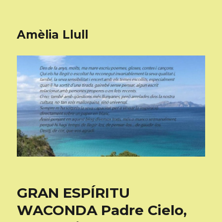
Amèlia Llull
GRAN ESPÍRITU
WACONDA Padre Cielo,