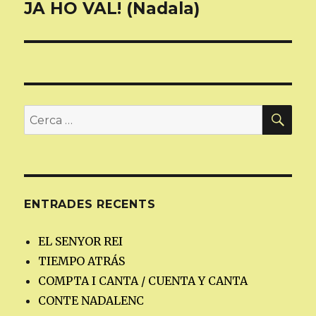
JA HO VAL! (Nadala)
Entrada
següent:
CER
Cerca:
ENTRADES RECENTS
EL SENYOR REI
TIEMPO ATRÁS
COMPTA I CANTA / CUENTA Y CANTA
CONTE NADALENC