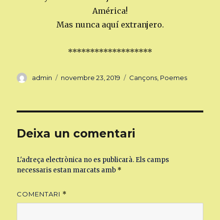
América!
Mas nunca aquí extranjero.
*******************
Autor
Publicat
Categories
admin
novembre 23, 2019
Cançons
,
Poemes
el
Deixa un comentari
L'adreça electrònica no es publicarà.
Els camps
necessaris estan marcats amb
*
COMENTARI
*