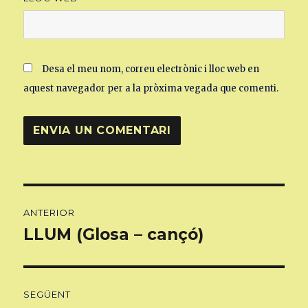
Desa el meu nom, correu electrònic i lloc web en
aquest navegador per a la pròxima vegada que comenti.
Navegació
ANTERIOR
d'entrades
LLUM (Glosa – cançó)
Entrada
anterior:
SEGÜENT