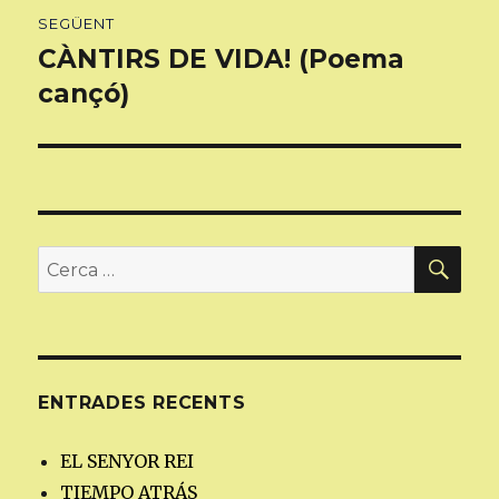
SEGÜENT
CÀNTIRS DE VIDA! (Poema
Entrada
següent:
cançó)
CER
Cerca:
ENTRADES RECENTS
EL SENYOR REI
TIEMPO ATRÁS