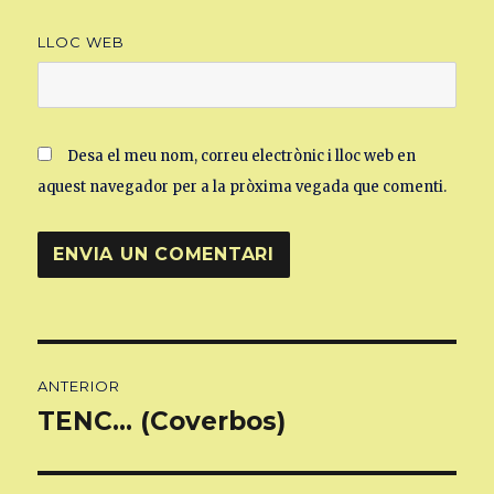
LLOC WEB
Desa el meu nom, correu electrònic i lloc web en
aquest navegador per a la pròxima vegada que comenti.
Navegació
ANTERIOR
d'entrades
TENC… (Coverbos)
Entrada
anterior: