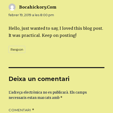
Bocahickory.Com
ha
dit:
febrer 19, 2019 a les 8:00 pm
Hello, just wanted to say, I loved this blog post.
It was practical. Keep on posting!
Respon
Deixa un comentari
L'adreça electrònica no es publicarà.
Els camps
necessaris estan marcats amb
*
COMENTARI
*