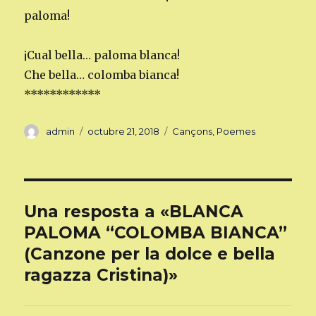
paloma!
¡Cual bella… paloma blanca!
Che bella… colomba bianca!
************
Autor
Publicat
Categories
admin
octubre 21, 2018
Cançons
,
Poemes
el
Una resposta a «BLANCA
PALOMA “COLOMBA BIANCA”
(Canzone per la dolce e bella
ragazza Cristina)»