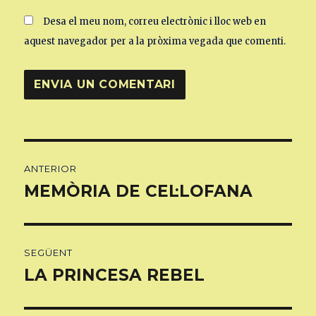
Desa el meu nom, correu electrònic i lloc web en
aquest navegador per a la pròxima vegada que comenti.
Navegació
ANTERIOR
d'entrades
MEMÒRIA DE CEL·LOFANA
Entrada
anterior:
SEGÜENT
LA PRINCESA REBEL
Entrada
següent: