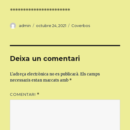
***********************
Autor
Publicat
Categories
admin
octubre 24, 2021
Coverbos
el
Deixa un comentari
L'adreça electrònica no es publicarà.
Els camps
necessaris estan marcats amb
*
COMENTARI
*