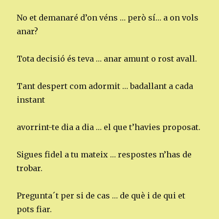
No et demanaré d’on véns … però sí… a on vols
anar?
Tota decisió és teva … anar amunt o rost avall.
Tant despert com adormit … badallant a cada
instant
avorrint-te dia a dia … el que t’havies proposat.
Sigues fidel a tu mateix … respostes n’has de
trobar.
Pregunta´t per si de cas … de què i de qui et
pots fiar.