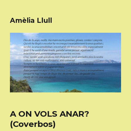
Amèlia Llull
A ON VOLS ANAR?
(Coverbos)