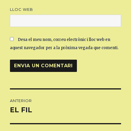
LLOC WEB
Desa el meu nom, correu electrònic i lloc web en
aquest navegador per a la pròxima vegada que comenti.
Navegació
ANTERIOR
d'entrades
EL FIL
Entrada
anterior: