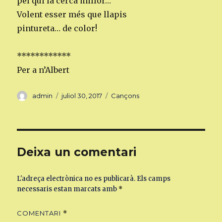
pel qui la cerca millor…
Volent esser més que llapis
pintureta… de color!
************
Per a n’Albert
Autor
Publicat
Categories
admin
juliol 30, 2017
Cançons
el
Deixa un comentari
L'adreça electrònica no es publicarà.
Els camps
necessaris estan marcats amb
*
COMENTARI
*