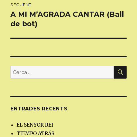
SEGÜENT
A MI M’AGRADA CANTAR (Ball
Entrada
següent:
de bot)
CER
Cerca:
ENTRADES RECENTS
EL SENYOR REI
TIEMPO ATRÁS