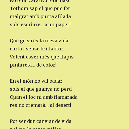
No tenc cara! No tenc nas!
Tothom sap el que puc fer
malgrat amb punta afilada
sols escriure… a un paper!
Què grisa és la meva vida
curta i sense brillantor…
Volent esser més que llapis
pintureta… de color!
En el món no val badar
sols el que guanya no perd
Quan el foc ni amb flamarada
res no cremarà… al desert!
Pot ser dur canviar de vida