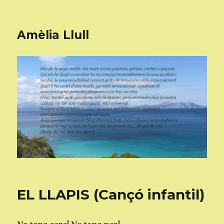
Amèlia Llull
EL LLAPIS (Cançó infantil)