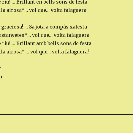
e riu! … Brillant en bells sons de festa
ella airosa*… vol que… volta falaguera!
graciosa! … Sa jota a compàs xalesta
astanyetes*… vol que… volta falaguera!
e riu! … Brillant amb bells sons de festa
lla airosa* … vol que… volta falaguera!
*
ar