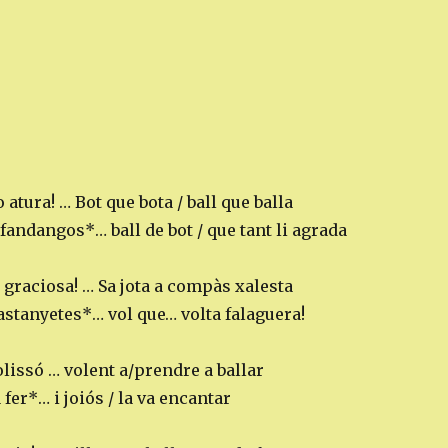
 atura! … Bot que bota / ball que balla
andangos*… ball de bot / que tant li agrada
graciosa! … Sa jota a compàs xalesta
astanyetes*… vol que… volta falaguera!
lissó … volent a/prendre a ballar
 fer*… i joiós / la va encantar