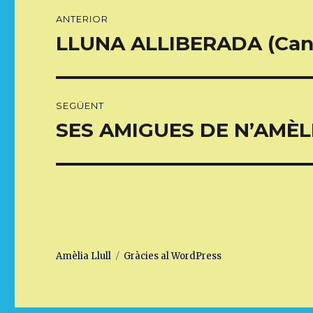
Navegació
ANTERIOR
d'entrades
LLUNA ALLIBERADA (Cançó
Entrada
anterior:
SEGÜENT
SES AMIGUES DE N’AMÈLIA
Entrada
següent:
Amèlia Llull
Gràcies al WordPress