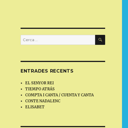
CERCA
Cerca:
ENTRADES RECENTS
EL SENYOR REI
TIEMPO ATRÁS
COMPTA I CANTA / CUENTA Y CANTA
CONTE NADALENC
ELISABET