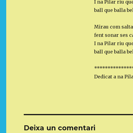
I na Pilar riu qu
ball que balla b
Mirau com salta 
fent sonar ses c
I na Pilar riu qu
ball que balla be
**************
Dedicat a na Pil
Deixa un comentari