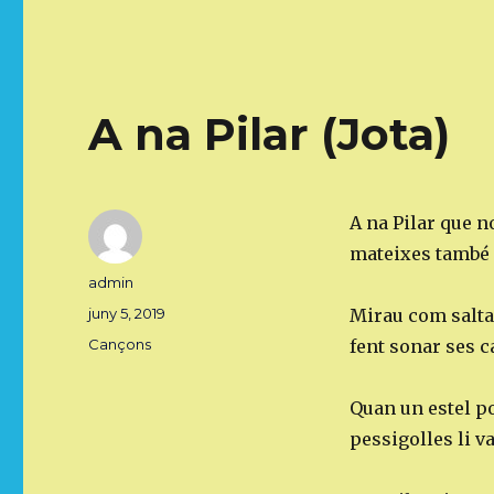
A na Pilar (Jota)
A na Pilar que no
mateixes també f
Autor
admin
Publicat
juny 5, 2019
Mirau com salta 
el
Categories
Cançons
fent sonar ses c
Quan un estel po
pessigolles li va