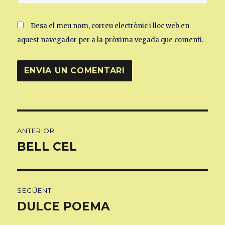
Desa el meu nom, correu electrònic i lloc web en
aquest navegador per a la pròxima vegada que comenti.
Navegació
ANTERIOR
d'entrades
BELL CEL
Entrada
anterior:
SEGÜENT
DULCE POEMA
Entrada
següent: