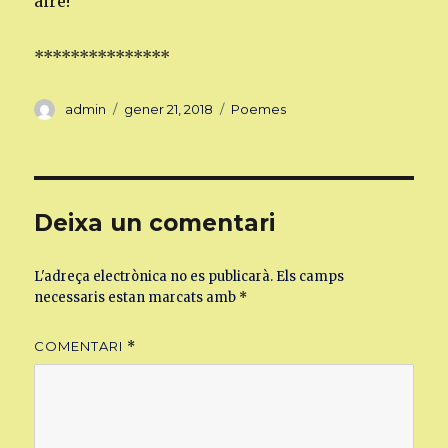
aire!
***************
Autor
Publicat
Categories
admin
gener 21, 2018
Poemes
el
Deixa un comentari
L'adreça electrònica no es publicarà.
Els camps
necessaris estan marcats amb
*
COMENTARI
*