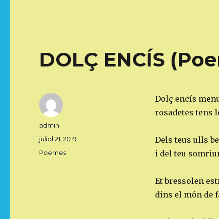
DOLÇ ENCÍS (Poe
Dolç encís menu
rosadetes tens l
Autor
admin
Publicat
juliol 21, 2019
Dels teus ulls b
el
Categories
Poemes
i del teu somriu
Et bressolen est
dins el món de f