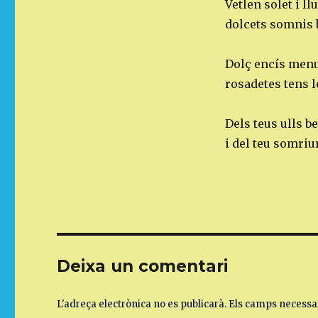
Vetlen solet i ll
dolcets somnis b
Dolç encís menu
rosadetes tens l
Dels teus ulls b
i del teu somriu
Deixa un comentari
L'adreça electrònica no es publicarà.
Els camps necessa