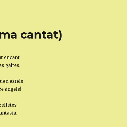
ma cantat)
t encant
es galtes.
euen estels
re àngels!
relletes
antasia.