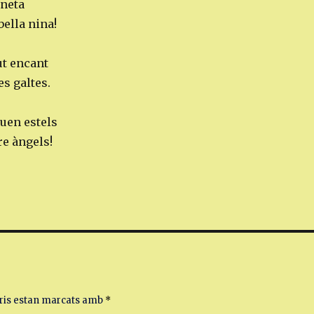
uneta
ella nina!
t encant
es galtes.
euen estels
re àngels!
ris estan marcats amb
*