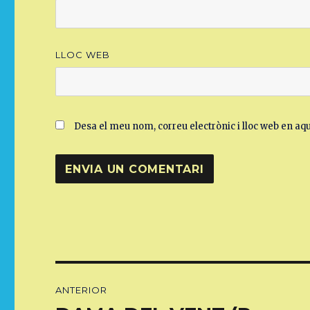
LLOC WEB
Desa el meu nom, correu electrònic i lloc web en a
Navegació
ANTERIOR
d'entrades