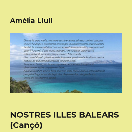
Amèlia Llull
NOSTRES ILLES BALEARS
(Cançó)