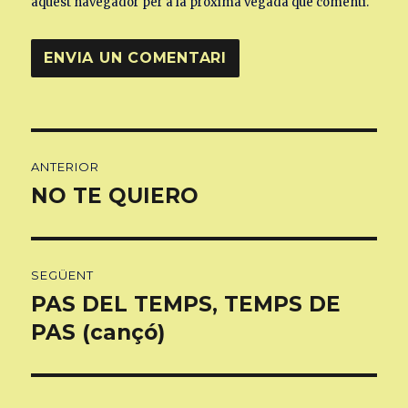
aquest navegador per a la pròxima vegada que comenti.
Navegació
ANTERIOR
d'entrades
NO TE QUIERO
Entrada
anterior:
SEGÜENT
PAS DEL TEMPS, TEMPS DE
Entrada
següent:
PAS (cançó)