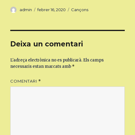
Autor
Publicat
Categories
admin
febrer 16, 2020
Cançons
el
Deixa un comentari
L'adreça electrònica no es publicarà.
Els camps
necessaris estan marcats amb
*
COMENTARI
*